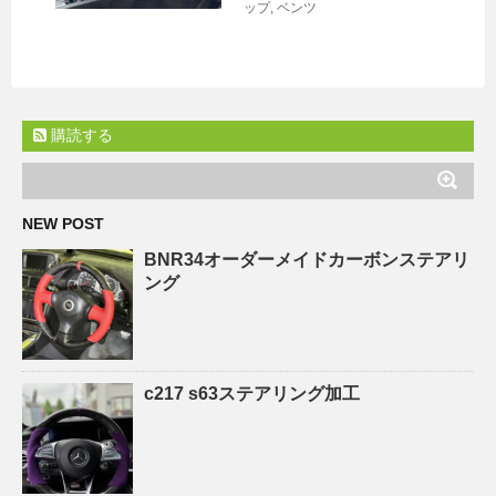
ップ
,
ベンツ
購読する
NEW POST
BNR34オーダーメイドカーボンステアリ
ング
c217 s63ステアリング加工