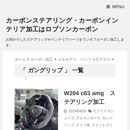
MENU
カーボンステアリング・カーボンイン
テリア加工はロブソンカーボン
お預かりしたステアリングやインテリアパーツをワンオフカーボン加工しま
す。
ホーム
>
カーボン加工
>
メルセデス・ベンツ
>
Cクラス
>
「 ガングリップ 」 一覧
W204 c63 amg ス
テアリング加工
2024/04/26
Cクラス
Dシ
ェープ
,
アルカンターラ
,
ガング
リップ
,
ドイツ車
,
ファットグリ