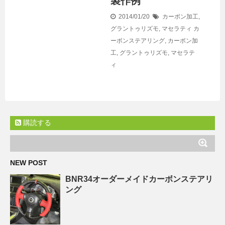
製作例
2014/01/20
カーボン加工
,
グラントゥリズモ
,
マセラティ
カ
ーボンステアリング
,
カーボン加
工
,
グラントゥリズモ
,
マセラテ
ィ
購読する
NEW POST
BNR34オーダーメイドカーボンステアリ
ング