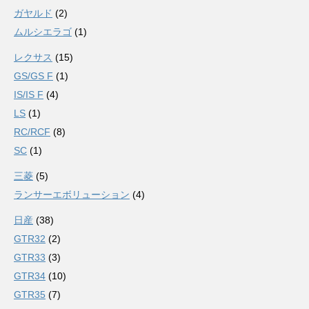
ガヤルド
(2)
ムルシエラゴ
(1)
レクサス
(15)
GS/GS F
(1)
IS/IS F
(4)
LS
(1)
RC/RCF
(8)
SC
(1)
三菱
(5)
ランサーエボリューション
(4)
日産
(38)
GTR32
(2)
GTR33
(3)
GTR34
(10)
GTR35
(7)