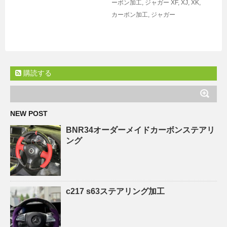
ーボン加工
,
ジャガー
XF
,
XJ
,
XK
,
カーボン加工
,
ジャガー
購読する
NEW POST
BNR34オーダーメイドカーボンステアリ
ング
c217 s63ステアリング加工