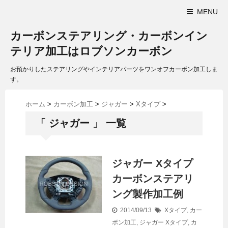
MENU
カーボンステアリング・カーボンイン
テリア加工はロブソンカーボン
お預かりしたステアリングやインテリアパーツをワンオフカーボン加工しま
す。
ホーム
>
カーボン加工
>
ジャガー
>
Xタイプ
>
「 ジャガー 」 一覧
ジャガー Xタイプ
カーボンステアリ
ング製作加工例
2014/09/13
Xタイプ
,
カー
ボン加工
,
ジャガー
Xタイプ
,
カ