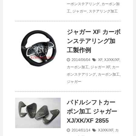
ーボンステアリング
,
カーボン加
工
,
ジャガー
,
ステアリング加工
ジャガー XF カーボ
ンステアリング加
工製作例
2014/06/04
XF
,
XJ/XK/XF
,
カーボン加工
,
ジャガー
XF
,
カー
ボンステアリング
,
カーボン加工
,
ジャガー
パドルシフトカー
ボン加工 ジャガー
XJ/XK/XF 2855
2014/01/14
XJ/XK/XF
,
カ