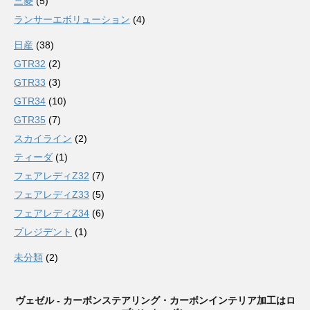
三菱
(5)
ランサーエボリューション
(4)
日産
(38)
GTR32
(2)
GTR33
(3)
GTR34
(10)
GTR35
(7)
スカイライン
(2)
ティーダ
(1)
フェアレディZ32
(7)
フェアレディZ33
(5)
フェアレディZ34
(6)
プレジデント
(1)
未分類
(2)
ヴェゼル - カーボンステアリング・カーボンインテリア加工はロ