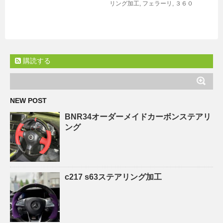
リング加工
,
フェラーリ
,
３６０
購読する
NEW POST
BNR34オーダーメイドカーボンステアリ
ング
c217 s63ステアリング加工