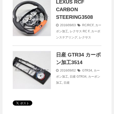
LEXUS RCF
CARBON
STEERING3508
2016/09/03
RC/RCF
,
カー
ボン加工
,
レクサス
RC F
,
カーボ
ンステアリング
,
レクサス
日産 GTR34 カーボ
ン加工3514
2016/09/02
GTR34
,
カー
ボン加工
,
日産
GTR34
,
カーボン
加工
,
日産