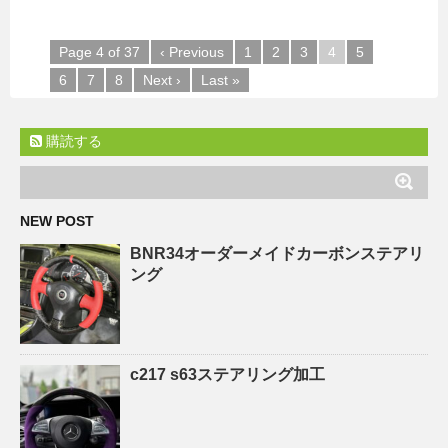
Page 4 of 37
‹ Previous
1
2
3
4
5
6
7
8
Next ›
Last »
購読する
NEW POST
BNR34オーダーメイドカーボンステアリ
ング
c217 s63ステアリング加工