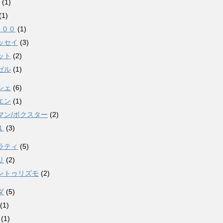
(1)
(1)
０００
(1)
ッセイ
(3)
ット
(2)
ゼル
(1)
シェ
(6)
エン
(1)
マン/ボクスター
(2)
１
(3)
ラティ
(5)
リ
(2)
ントゥリズモ
(2)
ダ
(5)
(1)
(1)