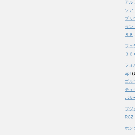
アル
ソア
プリ
ラン
８６
フェ
３６
フォ
up!
(
ゴル
ティ
パサ
プジ
RCZ
ホン