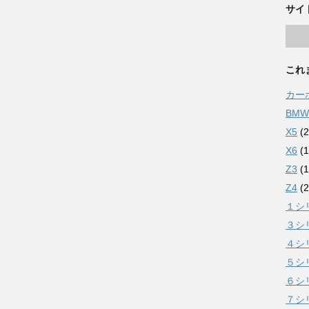
サイ
これ
カー
BMW
X5
(2
X6
(1
Z3
(1
Z4
(2
１シ
３シ
４シ
５シ
６シ
７シ