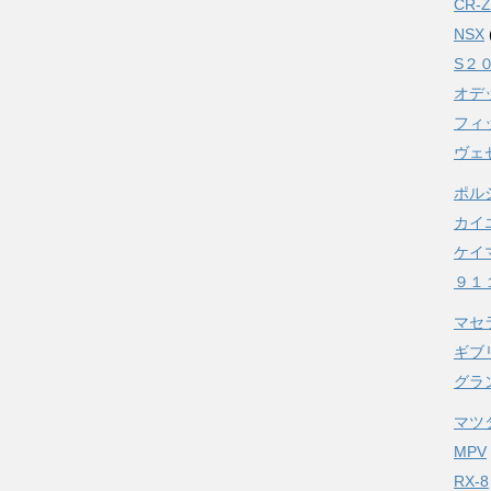
CR-Z
NSX
S２
オデ
フィ
ヴェ
ポル
カイ
ケイ
９１
マセ
ギブ
グラ
マツ
MPV
RX-8