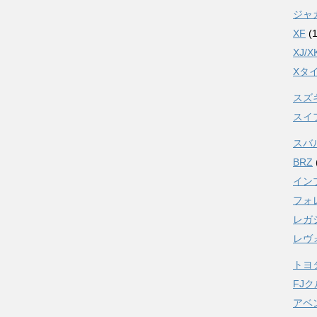
ジャ
XF
(1
XJ/X
Xタ
スズ
スイ
スバ
BRZ
イン
フォ
レガ
レヴ
トヨ
FJ
アベ