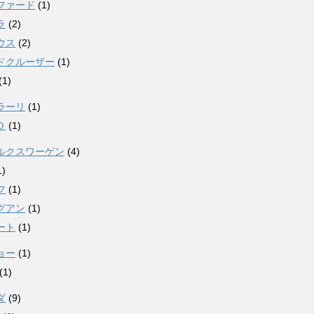
ファード
(1)
ラ
(2)
ウス
(2)
ドクルーザー
(1)
(1)
ラーリ
(1)
０
(1)
ルクスワーゲン
(4)
1)
フ
(1)
グアン
(1)
ート
(1)
ョー
(1)
(1)
ダ
(9)