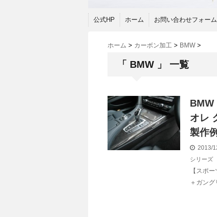
公式HP
ホーム
お問い合わせフォーム
ホーム
>
カーボン加工
>
BMW
>
「 BMW 」 一覧
BMW 
オレ
製作
2013/1
シリーズ
【スポー
＋ガング