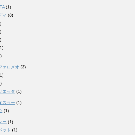
TA
(1)
ディ
(8)
)
)
)
1)
)
ファロメオ
(3)
1)
)
リエッタ
(1)
イスラー
(1)
０
(1)
レー
(1)
ベット
(1)