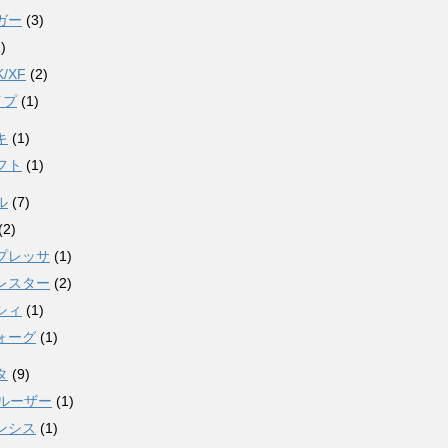
ガー
(3)
)
K/XF
(2)
イプ
(1)
キ
(1)
フト
(1)
ル
(7)
(2)
プレッサ
(1)
レスター
(2)
シィ
(1)
ォーグ
(1)
タ
(9)
クルーザー
(1)
ンシス
(1)