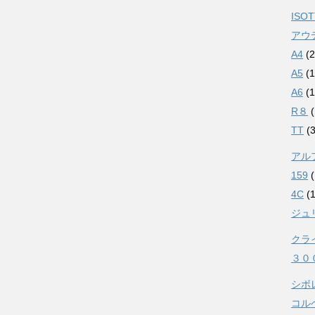
ISOT
アウ
A4
(2
A5
(1
A6
(1
R８
(
TT
(3
アル
159
(
4C
(1
ジュ
クラ
３０
シボ
コル