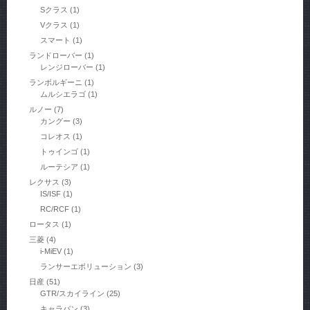
Sクラス
(1)
Vクラス
(1)
スマート
(1)
ランドローバー
(1)
レンジローバー
(1)
ランボルギーニ
(1)
ムルシエラゴ
(1)
ルノー
(7)
カングー
(3)
コレオス
(1)
トゥインゴ
(1)
ルーテシア
(1)
レクサス
(3)
IS/ISF
(1)
RC/RCF
(1)
ロータス
(1)
三菱
(4)
i-MiEV
(1)
ランサーエボリューション
(3)
日産
(51)
GTR/スカイライン
(25)
キャラバン
(3)