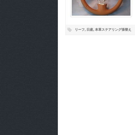
リーフ
,
日産
,
本革ステアリング張替え