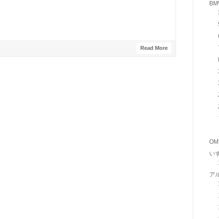
BM
Read More
OM
い
ア