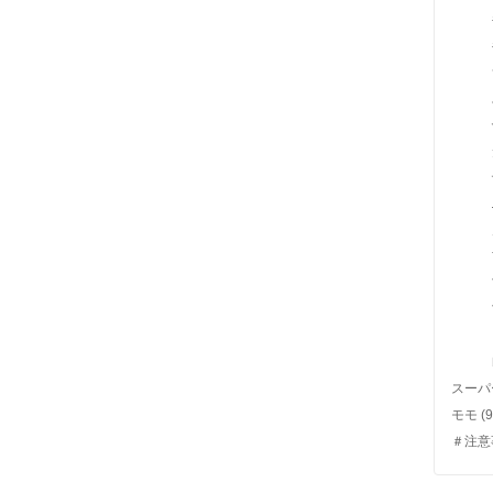
スーパ
モモ
(9
＃注意