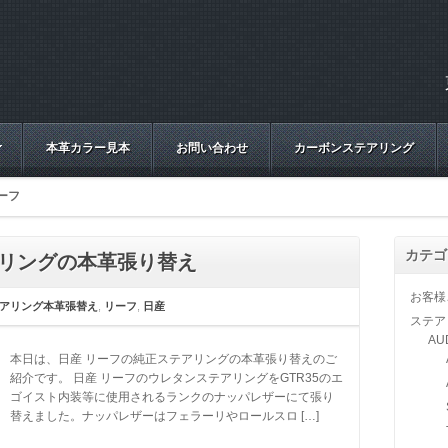
本革カラー見本
お問い合わせ
カーボンステアリング
ーフ
カテゴ
アリングの本革張り替え
お客様
アリング本革張替え
,
リーフ
,
日産
ステア
AU
本日は、日産 リーフの純正ステアリングの本革張り替えのご
紹介です。 日産 リーフのウレタンステアリングをGTR35のエ
ゴイスト内装等に使用されるランクのナッパレザーにて張り
替えました。ナッパレザーはフェラーリやロールスロ […]