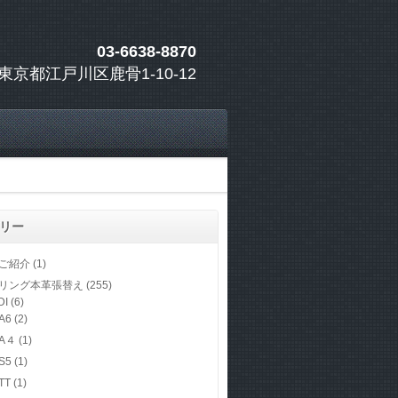
03-6638-8870
東京都江戸川区鹿骨1-10-12
リー
ご紹介
(1)
リング本革張替え
(255)
DI
(6)
A6
(2)
A４
(1)
S5
(1)
TT
(1)