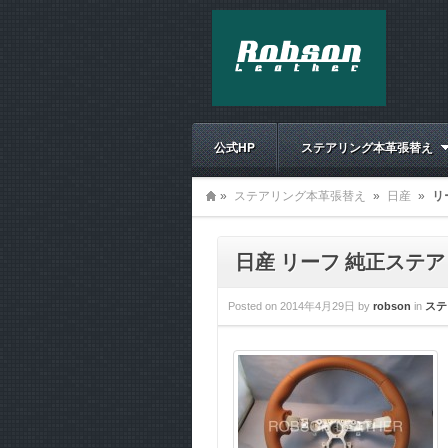
公式HP
ステアリング本革張替え
»
ステアリング本革張替え
»
日産
»
リ
日産 リーフ 純正ステ
Posted on
2014年4月29日
by
robson
in
ステ