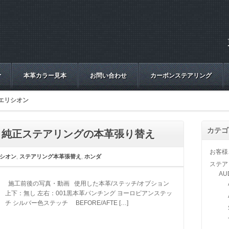
本革カラー見本
お問い合わせ
カーボンステアリング
エリシオン
カテゴ
型 純正ステアリングの本革張り替え
お客様
シオン
,
ステアリング本革張替え
,
ホンダ
ステア
AU
施工前後の写真・動画 使用した本革/ステッチ/オプション
上下：無し 左右：001黒本革パンチング ヨーロピアンステッ
チ シルバー色ステッチ BEFORE/AFTE […]