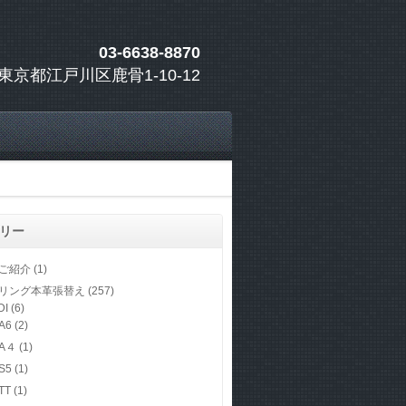
03-6638-8870
東京都江戸川区鹿骨1-10-12
リー
ご紹介
(1)
リング本革張替え
(257)
DI
(6)
A6
(2)
A４
(1)
S5
(1)
TT
(1)