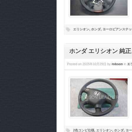
エリシオン
,
ホンダ
,
ヨーロピアンステッ
ホンダ エリシオン 純
Posted on
2015年10月29日
by
robson
in
エ
2色コンビ仕様
,
エリシオン
,
ホンダ
,
ヨー