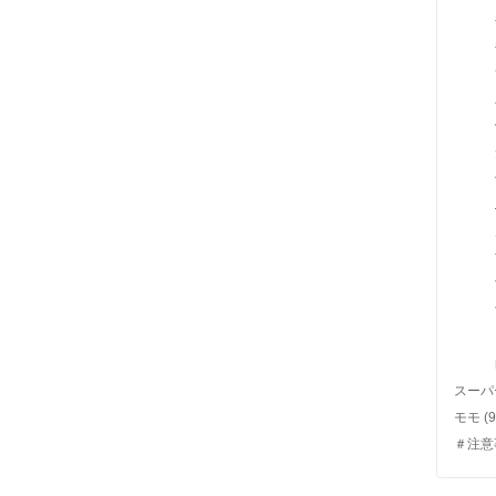
スーパ
モモ
(9
＃注意