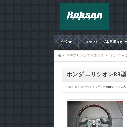
公式HP
ステアリング本革張替え
»
ステアリング本革張替え
»
ホンダ
»
ホンダ エリシオンRR
Posted on
2016年8月17日
by
robson
in
エリ