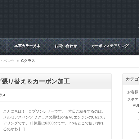
本革カラー見本
お問い合わせ
カーボンステアリング
・ベンツ
»
Cクラス
カテゴ
リング張り替え＆カーボン加工
お客様
ラス
ステア
AU
こんにちは！ ロブソンレザーです。 本日ご紹介するのは、
メルセデスベンツ Ｃクラスの最後のna V8エンジンのC63ステ
アリングです。 排気量は6300ccです。 hpもどこで使い切れ
るのかわ […]