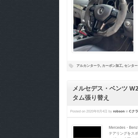
アルカンターラ
,
カーボン加工
,
センター
メルセデス・ベンツ W
タム張り替え
Posted on
2020年8月4日
by
robson
in
Cク
Mercedes・
テアリングをスポ