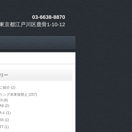
03-6638-8870
東京都江戸川区鹿骨1-10-12
リー
ご紹介
(1)
リング本革張替え
(257)
DI
(6)
A6
(2)
A４
(1)
S5
(1)
TT
(1)