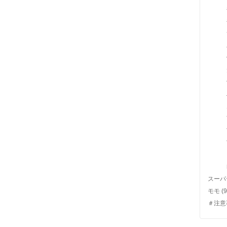
スーパ
モモ
(9
＃注意