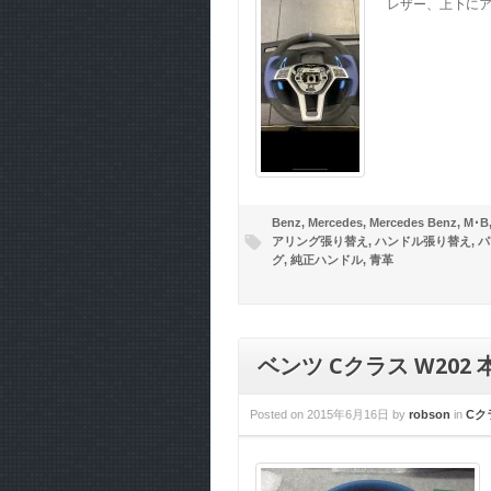
レザー、上下にア
Benz
,
Mercedes
,
Mercedes Benz
,
M･B
アリング張り替え
,
ハンドル張り替え
,
パ
グ
,
純正ハンドル
,
青革
ベンツ Cクラス W202
Posted on
2015年6月16日
by
robson
in
Cク