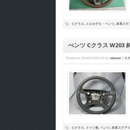
Cクラス
,
メルセデス・ベンツ
,
本革ステ
べンツ Cクラス W20
Posted on
2014年10月16日
by
robson
in
C
Cクラス
,
ドイツ車
,
ベンツ
,
本革ステア