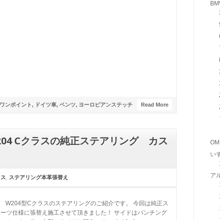
BM
ワンポイント
,
ドイツ車
,
ベンツ
,
ヨーロピアンステッチ
Read More
204 Cクラスの純正ステアリング カス
OM
い
ア
ラス
,
ステアリング本革張替え
Benz W204型Cクラスのステアリングのご紹介です。 今回は純正ス
ーツ仕様に張替え施工させて頂きました！ サイドはパンチング