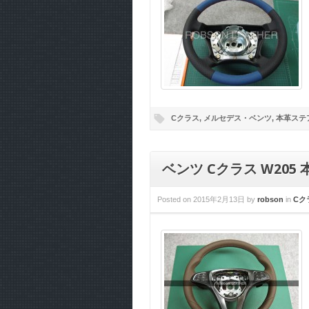
Cクラス
,
メルセデス・ベンツ
,
本革ステ
ベンツ Cクラス W20
Posted on
2015年2月13日
by
robson
in
Cク