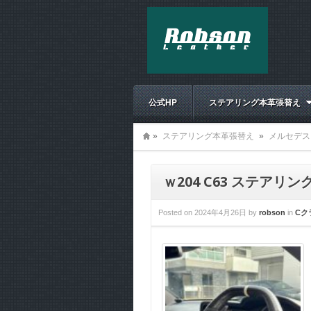
公式HP
ステアリング本革張替え
»
ステアリング本革張替え
»
メルセデス
ｗ204 C63 ステア
Posted on
2024年4月26日
by
robson
in
Cク