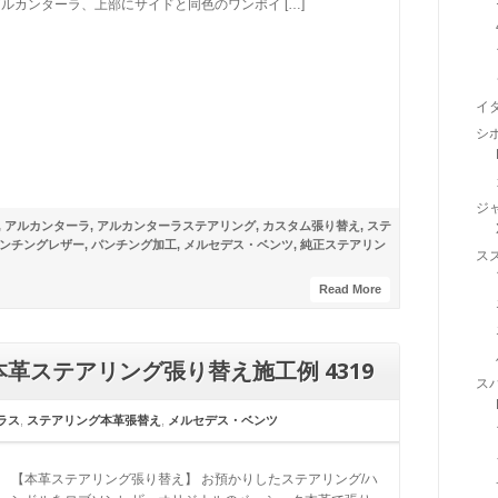
ルカンターラ、上部にサイドと同色のワンポイ […]
イ
シ
ジ
,
アルカンターラ
,
アルカンターラステアリング
,
カスタム張り替え
,
ステ
ンチングレザー
,
パンチング加工
,
メルセデス・ベンツ
,
純正ステアリン
ス
Read More
 本革ステアリング張り替え施工例 4319
ス
ラス
,
ステアリング本革張替え
,
メルセデス・ベンツ
【本革ステアリング張り替え】 お預かりしたステアリング/ハ