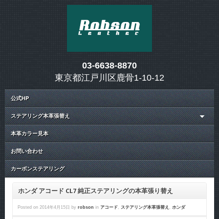
03-6638-8870
東京都江戸川区鹿骨1-10-12
公式HP
ステアリング本革張替え
本革カラー見本
お問い合わせ
カーボンステアリング
ホンダ アコード CL7 純正ステアリングの本革張り替え
Posted on
2014年4月15日
by
robson
in
アコード
,
ステアリング本革張替え
,
ホンダ