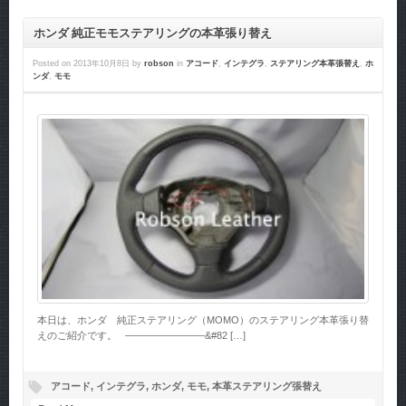
ホンダ 純正モモステアリングの本革張り替え
Posted on
2013年10月8日
by
robson
in
アコード
,
インテグラ
,
ステアリング本革張替え
,
ホ
ンダ
,
モモ
本日は、ホンダ 純正ステアリング（MOMO）のステアリング本革張り替
えのご紹介です。 ————————&#82 […]
アコード
,
インテグラ
,
ホンダ
,
モモ
,
本革ステアリング張替え