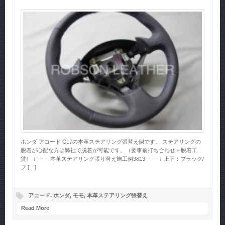
ホンダ アコード CL7の本革ステアリング張替え例です。 ステアリングの
脱着が心配な方は弊社で脱着が可能です。（要事前打ち合わせ＋脱着工
賃） ↓ — —本革ステアリング張り替え施工例3813— — ↓ 上下：ブラック/
フ […]
アコード
,
ホンダ
,
モモ
,
本革ステアリング張替え
Read More