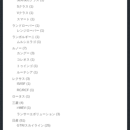
SLK/SLCクラス
(1)
Sクラス
(1)
Vクラス
(1)
スマート
(1)
ランドローバー
(1)
レンジローバー
(1)
ランボルギーニ
(1)
ムルシエラゴ
(1)
ルノー
(7)
カングー
(3)
コレオス
(1)
トゥインゴ
(1)
ルーテシア
(1)
レクサス
(3)
IS/ISF
(1)
RC/RCF
(1)
ロータス
(1)
三菱
(4)
i-MiEV
(1)
ランサーエボリューション
(3)
日産
(51)
GTR/スカイライン
(25)