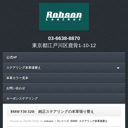
03-6638-8870
東京都江戸川区鹿骨1-10-12
公式HP
ステアリング本革張替え
本革カラー見本
お問い合わせ
カーボンステアリング
BMW F30 320i 純正ステアリングの本革張り替え
Posted on
2023年3月6日
by
robson
in
3シリーズ
,
BMW
,
ステアリング本革張替え