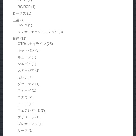
IS/ISF
(1)
RC/RCF
(1)
ロータス
(1)
三菱
(4)
i-MiEV
(1)
ランサーエボリューション
(3)
日産
(51)
GTR/スカイライン
(25)
キャラバン
(3)
キューブ
(1)
シルビア
(1)
ステージア
(1)
セレナ
(1)
ダットサン
(1)
ティーダ
(1)
ニスモ
(2)
ノート
(1)
フェアレディZ
(7)
プリメーラ
(1)
プレサージュ
(1)
リーフ
(1)