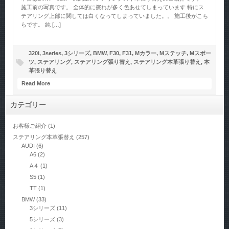
施工前の写真です。 全体的に擦れが多く色あせてしまっています 特にス
テアリング上部に関しては白くなってしまっていました。。 施工後がこち
らです。 純 […]
320i
,
3series
,
3シリーズ
,
BMW
,
F30
,
F31
,
Mカラー
,
Mステッチ
,
Mスポー
ツ
,
ステアリング
,
ステアリング張り替え
,
ステアリング本革張り替え
,
本
革張り替え
Read More
カテゴリー
お客様ご紹介
(1)
ステアリング本革張替え
(257)
AUDI
(6)
A6
(2)
A４
(1)
S5
(1)
TT
(1)
BMW
(33)
3シリーズ
(11)
5シリーズ
(3)