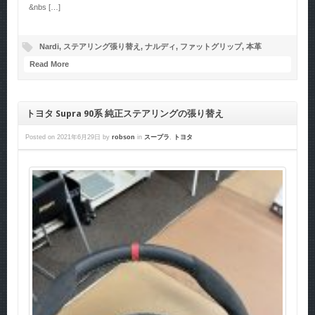
&nbs […]
Nardi
,
ステアリング張り替え
,
ナルディ
,
ファットグリップ
,
本革
Read More
トヨタ Supra 90系 純正ステアリングの張り替え
Posted on
2021年6月29日
by
robson
in
スープラ
,
トヨタ