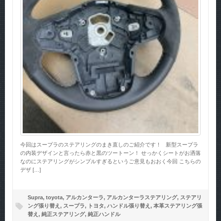
今回はスープラのステアリングのまき直しのご紹介です！ 新型スープラ
の内装デザインと言ったら赤と黒のツートーン！ せっかくシートがお洒落
なのにステアリングがシンプルすぎるというご意見もおおく今回 こちらの
デザ […]
Supra
,
toyota
,
アルカンターラ
,
アルカンターラステアリング
,
ステアリ
ング張り替え
,
スープラ
,
トヨタ
,
ハンドル張り替え
,
本革ステアリング張
替え
,
純正ステアリング
,
純正ハンドル