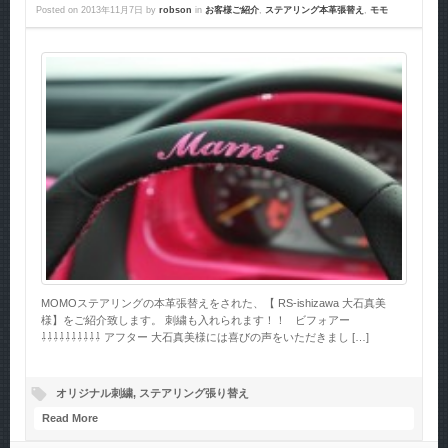
Posted on
2013年11月7日
by
robson
in
お客様ご紹介
,
ステアリング本革張替え
,
モモ
MOMOステアリングの本革張替えをされた、【 RS-ishizawa 大石真美
様】をご紹介致します。 刺繍も入れられます！！ ビフォアー
⇩⇩⇩⇩⇩⇩⇩⇩⇩⇩ アフター 大石真美様には喜びの声をいただきまし […]
オリジナル刺繍
,
ステアリング張り替え
Read More