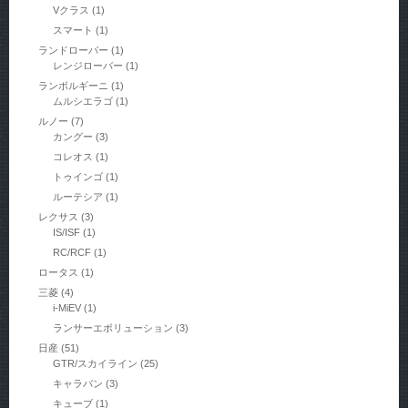
Vクラス
(1)
スマート
(1)
ランドローバー
(1)
レンジローバー
(1)
ランボルギーニ
(1)
ムルシエラゴ
(1)
ルノー
(7)
カングー
(3)
コレオス
(1)
トゥインゴ
(1)
ルーテシア
(1)
レクサス
(3)
IS/ISF
(1)
RC/RCF
(1)
ロータス
(1)
三菱
(4)
i-MiEV
(1)
ランサーエボリューション
(3)
日産
(51)
GTR/スカイライン
(25)
キャラバン
(3)
キューブ
(1)