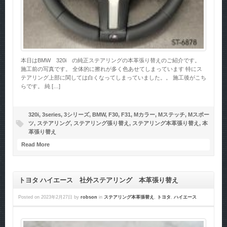
本日はBMW 320i の純正ステアリングの本革張り替えのご紹介です。
施工前の写真です。 全体的に擦れが多く色あせてしまっています 特にス
テアリング上部に関しては白くなってしまっていました。。 施工後がこち
らです。 純 […]
320i
,
3series
,
3シリーズ
,
BMW
,
F30
,
F31
,
Mカラー
,
Mステッチ
,
Mスポー
ツ
,
ステアリング
,
ステアリング張り替え
,
ステアリング本革張り替え
,
本
革張り替え
Read More
トヨタ ハイエース 社外ステアリング 本革張り替え
Posted on
2023年2月27日
by
robson
in
ステアリング本革張替え
,
トヨタ
,
ハイエース