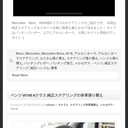
Mercedes・Benz W204型Cクラスのステアリングのご紹介です。 今回は
純正ステアリングをスポーツ仕様に張替え施工させて頂きました！ サイド
はパンチングレザー、上下にアルカンターラ、上部にサイドと同色のワン
ポイ […]
Benz
,
Mercedes
,
Mercedes Benz
,
M･B
,
アルカンターラ
,
アルカンター
ラステアリング
,
カスタム張り替え
,
ステアリング張り替え
,
ハンドル張り
替え
,
パンチングレザー
,
パンチング加工
,
メルセデス・ベンツ
,
純正ステ
アリング
,
純正ハンドル
,
青革
Read More
ベンツ W168 Aクラス 純正ステアリングの本革張り替え
Posted on
2013年12月8日
by
robson
in
Aクラス
,
ステアリング本革張替え
,
メルセデス・
ベンツ