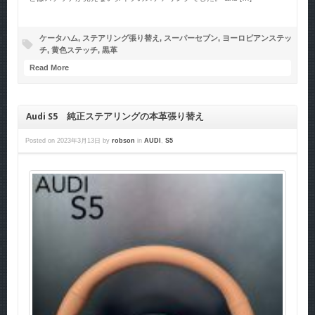
ケータハム
,
ステアリング張り替え
,
スーパーセブン
,
ヨーロピアンステッ
チ
,
黄色ステッチ
,
黒革
Read More
Audi S5 純正ステアリングの本革張り替え
Posted on
2023年3月13日
by
robson
in
AUDI
,
S5