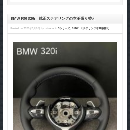
BMW F30 320i 純正ステアリングの本革張り替え
Posted on
2023年3月6日
by
robson
in
3シリーズ
,
BMW
,
ステアリング本革張替え