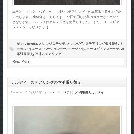
本日は トヨタ ハイエース 社外ステアリング の本革張り替えを紹介
いたします。 全体像はこちらです。 今回使用した革のカラーはベージュ
となります。 ステッチはオレンジ色を使用しました。 また、ヨーロピア
ンステッチとなりま […]
hiace
,
toyota
,
オレンジステッチ
,
オレンジ色
,
ステアリング張り替え
,
ト
ヨタ
,
ハイエース
,
ベージュレザー
,
ベージュ色
,
ヨーロピアンステッチ
,
本
革張り替え
,
社外ステアリング
Read More
ナルディ ステアリングの本革張り替え
Posted on
2023年2月20日
by
robson
in
ステアリング本革張替え
,
ナルディ