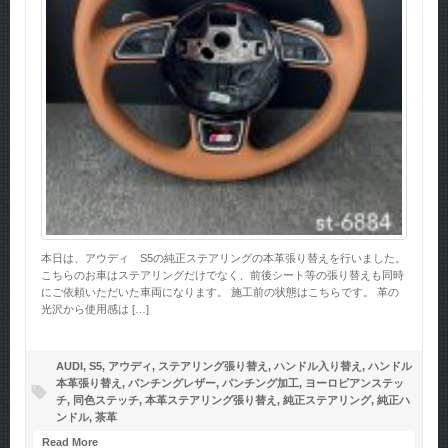
本日は、アウディ S5の純正ステアリングの本革張り替えを行いました。
こちらのお車はステアリングだけでなく、前後シート等の張り替えも同時
にご依頼いただいた車両になります。 施工前の状態はこちらです。 革の
光沢から使用感は […]
AUDI
,
S5
,
アウディ
,
ステアリング張り替え
,
ハンドル入り替え
,
ハンドル
本革張り替え
,
パンチングレザー
,
パンチング加工
,
ヨーロピアンステッ
チ
,
同色ステッチ
,
本革ステアリング張り替え
,
純正ステアリング
,
純正ハ
ンドル
,
茶革
Read More