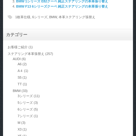
BMW 1シリーズ E82クーペ 純正ステアリングの本革張り替え
BMW F13 6シリーズクーペ 純正ステアリングの本革張り替え
1枚革仕様
,
6シリーズ
,
BMW
,
本革ステアリング張替え
カテゴリー
お客様ご紹介
(1)
ステアリング本革張替え
(257)
AUDI
(6)
A6
(2)
A４
(1)
S5
(1)
TT
(1)
BMW
(33)
3シリーズ
(11)
5シリーズ
(3)
6シリーズ
(5)
7シリーズ
(1)
M
(3)
X3
(1)