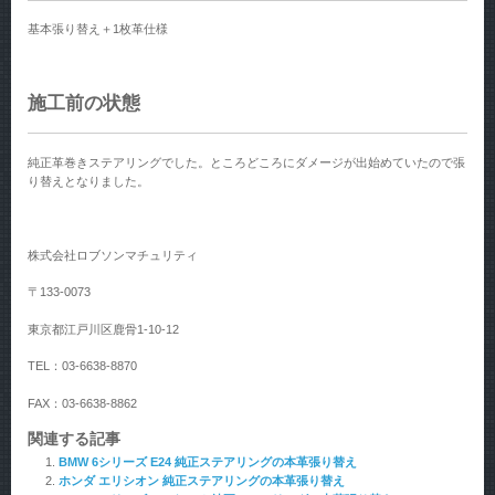
基本張り替え＋1枚革仕様
施工前の状態
純正革巻きステアリングでした。ところどころにダメージが出始めていたので張
り替えとなりました。
株式会社ロブソンマチュリティ
〒133-0073
東京都江戸川区鹿骨1-10-12
TEL：03-6638-8870
FAX：03-6638-8862
関連する記事
BMW 6シリーズ E24 純正ステアリングの本革張り替え
ホンダ エリシオン 純正ステアリングの本革張り替え