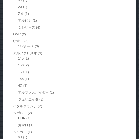
X5
(1)
Z3
(1)
Z４
(1)
アルピナ
(1)
１シリーズ
(4)
OMP
(2)
いすゞ
(3)
117クーペ
(3)
アルファロメオ
(9)
145
(1)
156
(2)
159
(1)
166
(1)
4C
(1)
アルファスパイダー
(1)
ジュリエッタ
(2)
イタルボランテ
(2)
シボレー
(2)
HHR
(1)
カマロ
(1)
ジャガー
(1)
XJ
(1)