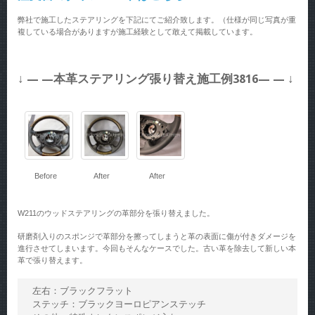
弊社で施工したステアリングを下記にてご紹介致します。（仕様が同じ写真が重
複している場合がありますが施工経験として敢えて掲載しています。
↓ — —本革ステアリング張り替え施工例3816— — ↓
Before
After
After
W211のウッドステアリングの革部分を張り替えました。
研磨剤入りのスポンジで革部分を擦ってしまうと革の表面に傷が付きダメージを
進行させてしまいます。今回もそんなケースでした。古い革を除去して新しい本
革で張り替えます。
左右：ブラックフラット

ステッチ：ブラックヨーロピアンステッチ
