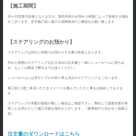
【施工期間】
10〜15営業日前後となりますが、製作内容やお預かり時期によって前後する場合
がございます。必ず施工前に施工の混雑状況のご確認をお願い致します。
【ステアリングのお預かり】
ステアリングは外れた状態でお預かりする事が前提となります。
外れた状態のステアリングを記入済みの注文書と一緒にショールームに持ち込
み、もしくは郵送で弊社までお送りください。
ショールームには革サンプルや張り替え済みのステアリングもございます。
施工前に1度ご来店いただきイメージを掴んでいただく事をお勧めしておりま
す。
ステアリングの手配や脱着が難しい場合はご相談下さい。弊社にて脱着作業や車
両ごとお預かりして施工可能な場合がございます。（要事前打ち合わせ＋脱着工
賃）
注文書のダウンロードはこちら