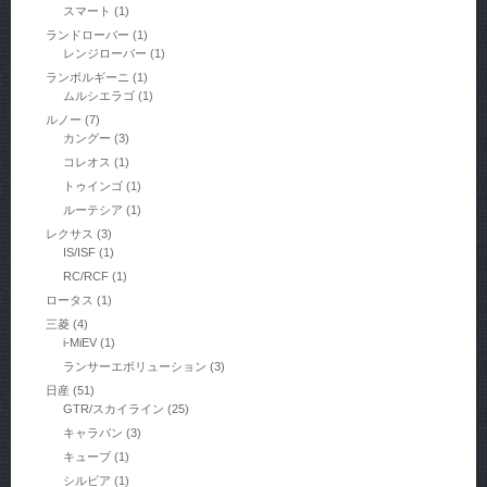
スマート
(1)
ランドローバー
(1)
レンジローバー
(1)
ランボルギーニ
(1)
ムルシエラゴ
(1)
ルノー
(7)
カングー
(3)
コレオス
(1)
トゥインゴ
(1)
ルーテシア
(1)
レクサス
(3)
IS/ISF
(1)
RC/RCF
(1)
ロータス
(1)
三菱
(4)
i-MiEV
(1)
ランサーエボリューション
(3)
日産
(51)
GTR/スカイライン
(25)
キャラバン
(3)
キューブ
(1)
シルビア
(1)