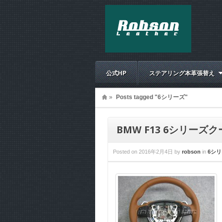
公式HP
ステアリング本革張替え
»
Posts tagged "6シリーズ"
BMW F13 6シリー
Posted on
2016年2月4日
by
robson
in
6シ