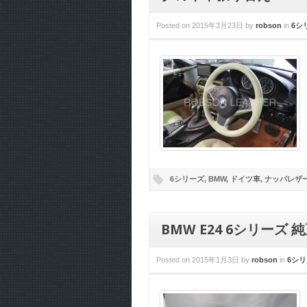
Posted on
2015年3月23日
by
robson
in
6シ
6シリーズ
,
BMW
,
ドイツ車
,
ナッパレザ
BMW E24 6シリー
Posted on
2015年1月3日
by
robson
in
6シ