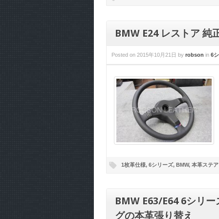
BMW E24 レストア
Posted on
2015年10月21日
by
robson
in
6
1枚革仕様
,
6シリーズ
,
BMW
,
本革ステア
BMW E63/E64 6
グの本革張り替え