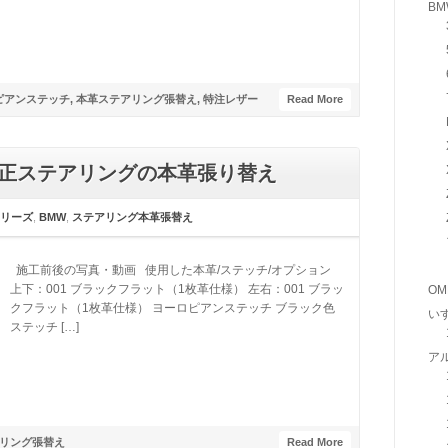
BM
ピアンステッチ
,
本革ステアリング張替え
,
特注レザー
Read More
4 純正ステアリングの本革張り替え
シリーズ
,
BMW
,
ステアリング本革張替え
施工前後の写真・動画 使用した本革/ステッチ/オプション
上下：001 ブラックフラット（1枚革仕様） 左右：001 ブラッ
OM
クフラット（1枚革仕様） ヨーロピアンステッチ ブラック色
い
ステッチ […]
ア
リング張替え
Read More