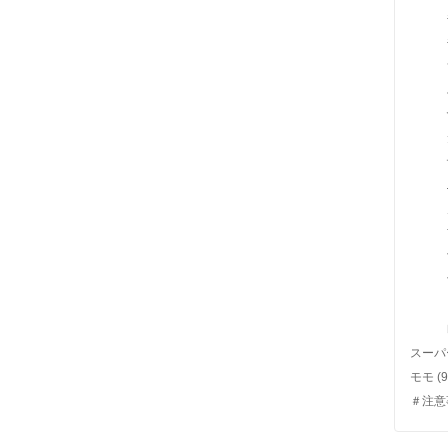
スーパ
モモ
(9
＃注意