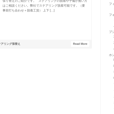
張り替えのご紹介です。 ステアリングの脱着や予備が無い方
フ
はご相談ください。弊社でステアリング脱着可能です。（要
事前打ち合わせ＋脱着工賃） 上下 […]
フ
プ
テアリング張替え
Read More
ホ