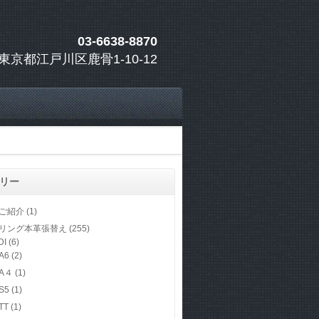
03-6638-8870
東京都江戸川区鹿骨1-10-12
リー
ご紹介
(1)
リング本革張替え
(255)
DI
(6)
A6
(2)
A４
(1)
S5
(1)
TT
(1)