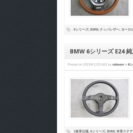
6シリーズ
,
BMW
,
ナッパレザー
,
ヨーロ
BMW 6シリーズ E2
Posted on
2015年12月14日
by
robson
in
6
1枚革仕様
,
6シリーズ
,
BMW
,
本革ステア