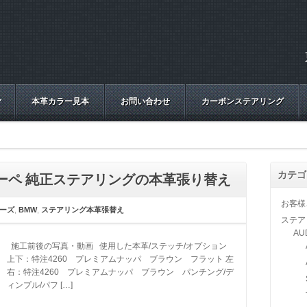
本革カラー見本
お問い合わせ
カーボンステアリング
カテゴ
ズクーペ 純正ステアリングの本革張り替え
お客様
リーズ
,
BMW
,
ステアリング本革張替え
ステア
AU
施工前後の写真・動画 使用した本革/ステッチ/オプション
上下：特注4260 プレミアムナッパ ブラウン フラット 左
右：特注4260 プレミアムナッパ ブラウン パンチング/デ
ィンプル/パフ […]