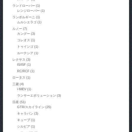
ランドローバー
(1)
レンジローバー
(1)
ランボルギーニ
(1)
ムルシエラゴ
(1)
ルノー
(7)
カングー
(3)
コレオス
(1)
トゥインゴ
(1)
ルーテシア
(1)
レクサス
(3)
IS/ISF
(1)
RC/RCF
(1)
ロータス
(1)
三菱
(4)
i-MiEV
(1)
ランサーエボリューション
(3)
日産
(51)
GTR/スカイライン
(25)
キャラバン
(3)
キューブ
(1)
シルビア
(1)