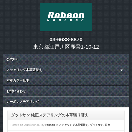
03-6638-8870
東京都江戸川区鹿骨1-10-12
公式HP
ステアリング本革張替え
本革カラー見本
お問い合わせ
カーボンステアリング
ダットサン 純正ステアリングの本革張り替え
Posted on
2016年9月3日
by
robson
in
ステアリング本革張替え
,
ダットサン
,
日産