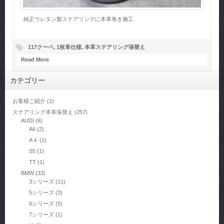
純正ウレタン製ステアリングに本革巻き施工
117クーペ
,
1枚革仕様
,
本革ステアリング張替え
Read More
カテゴリー
お客様ご紹介
(1)
ステアリング本革張替え
(257)
AUDI
(6)
A6
(2)
A４
(1)
S5
(1)
TT
(1)
BMW
(33)
3シリーズ
(11)
5シリーズ
(3)
6シリーズ
(5)
7シリーズ
(1)