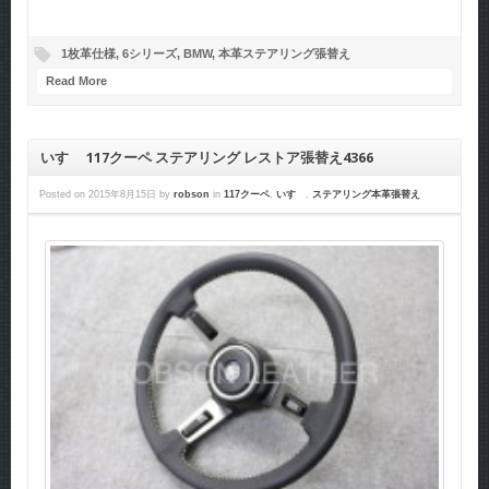
1枚革仕様
,
6シリーズ
,
BMW
,
本革ステアリング張替え
Read More
いすゞ 117クーペ ステアリング レストア張替え4366
Posted on
2015年8月15日
by
robson
in
117クーペ
,
いすゞ
,
ステアリング本革張替え