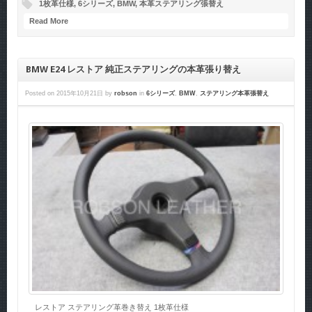
1枚革仕様
,
6シリーズ
,
BMW
,
本革ステアリング張替え
Read More
BMW E24 レストア 純正ステアリングの本革張り替え
Posted on
2015年10月21日
by
robson
in
6シリーズ
,
BMW
,
ステアリング本革張替え
レストア ステアリング革巻き替え 1枚革仕様