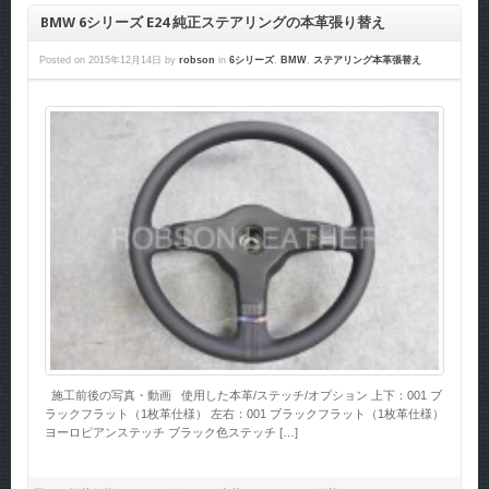
BMW 6シリーズ E24 純正ステアリングの本革張り替え
Posted on
2015年12月14日
by
robson
in
6シリーズ
,
BMW
,
ステアリング本革張替え
施工前後の写真・動画 使用した本革/ステッチ/オプション 上下：001 ブ
ラックフラット（1枚革仕様） 左右：001 ブラックフラット（1枚革仕様）
ヨーロピアンステッチ ブラック色ステッチ […]