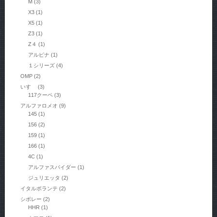
M
(3)
X3
(1)
X5
(1)
Z3
(1)
Z４
(1)
アルピナ
(1)
１シリーズ
(4)
OMP
(2)
いすゞ
(3)
117クーペ
(3)
アルファロメオ
(9)
145
(1)
156
(2)
159
(1)
166
(1)
4C
(1)
アルファスパイダー
(1)
ジュリエッタ
(2)
イタルボランテ
(2)
シボレー
(2)
HHR
(1)