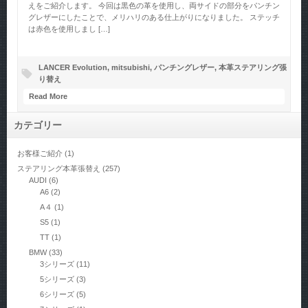
えをご紹介します。 今回は黒色の革を使用し、両サイドの部分をパンチン
グレザーにしたことで、メリハリのある仕上がりになりました。 ステッチ
は赤色を使用しまし […]
LANCER Evolution
,
mitsubishi
,
パンチングレザー
,
本革ステアリング張
り替え
Read More
カテゴリー
お客様ご紹介
(1)
ステアリング本革張替え
(257)
AUDI
(6)
A6
(2)
A４
(1)
S5
(1)
TT
(1)
BMW
(33)
3シリーズ
(11)
5シリーズ
(3)
6シリーズ
(5)