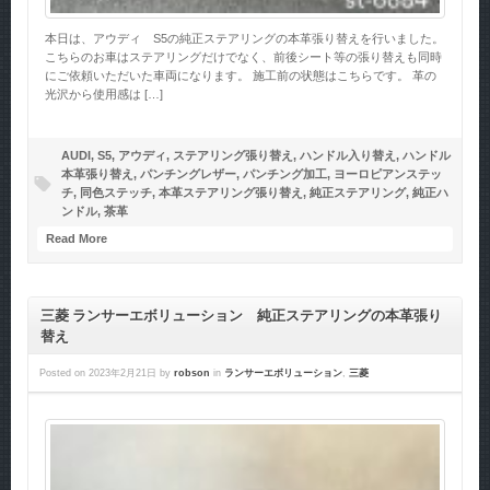
本日は、アウディ S5の純正ステアリングの本革張り替えを行いました。
こちらのお車はステアリングだけでなく、前後シート等の張り替えも同時
にご依頼いただいた車両になります。 施工前の状態はこちらです。 革の
光沢から使用感は […]
AUDI
,
S5
,
アウディ
,
ステアリング張り替え
,
ハンドル入り替え
,
ハンドル
本革張り替え
,
パンチングレザー
,
パンチング加工
,
ヨーロピアンステッ
チ
,
同色ステッチ
,
本革ステアリング張り替え
,
純正ステアリング
,
純正ハ
ンドル
,
茶革
Read More
三菱 ランサーエボリューション 純正ステアリングの本革張り
替え
Posted on
2023年2月21日
by
robson
in
ランサーエボリューション
,
三菱