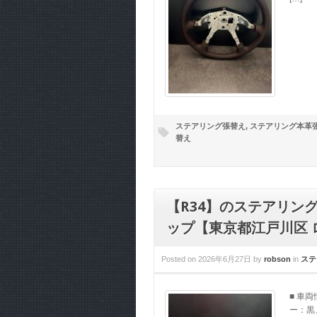
ステアリング張替え
,
ステアリング本革
替え
【R34】のステアリン
ップ【東京都江戸川区 
Posted on
2026年6月27日
by
robson
in
ステ
■ 車両
ー：黒