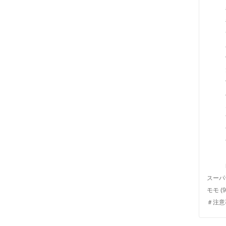
スーパ
モモ
(9
＃注意