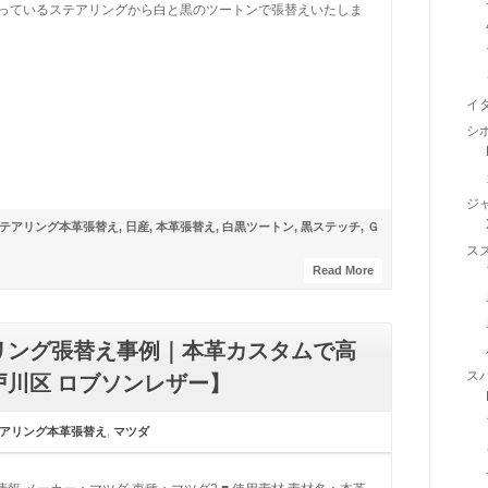
っているステアリングから白と黒のツートンで張替えいたしま
イ
シ
ジ
テアリング本革張替え
,
日産
,
本革張替え
,
白黒ツートン
,
黒ステッチ
,
Ｇ
ス
Read More
リング張替え事例｜本革カスタムで高
ス
川区 ロブソンレザー】
アリング本革張替え
,
マツダ