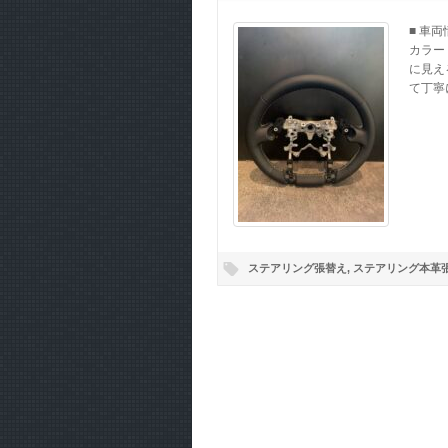
■ 車
カラー
に見え
て丁寧に
ステアリング張替え
,
ステアリング本革