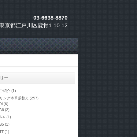
03-6638-8870
東京都江戸川区鹿骨1-10-12
リー
ご紹介
(1)
リング本革張替え
(257)
DI
(6)
A6
(2)
A４
(1)
S5
(1)
TT
(1)