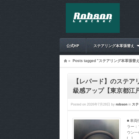
公式HP
ステアリング本革張替え
»
Posts tagged "ステアリング本革張替え
【レパード】のステア
級感アップ【東京都江戸
Posted on
2026年7月28日
by
robson
in
ステ
■ 車
ラー：
ウン一
[…]