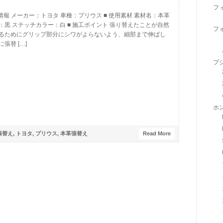
フ
両情報 メーカー：トヨタ 車種：プリウス ■ 使用素材 素材名：本革
：黒 ステッチカラー：白 ■ 施工ポイント 張り替えたことが自然
フ
るためにグリップ部分にシワがよらないよう、細部まで伸ばし
張替 […]
プ
ホ
張替え
,
トヨタ
,
プリウス
,
本革張替え
Read More