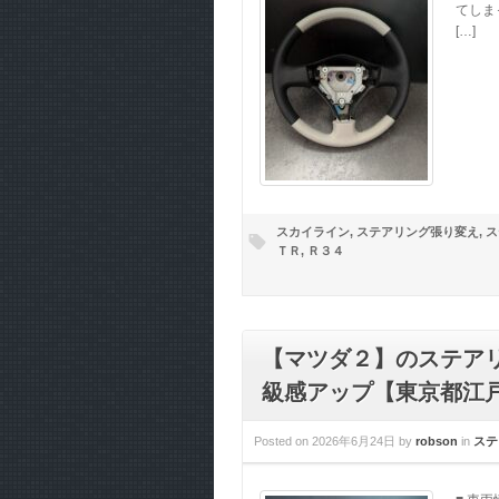
てしま
[…]
スカイライン
,
ステアリング張り変え
,
ス
ＴＲ
,
Ｒ３４
【マツダ２】のステア
級感アップ【東京都江戸
Posted on
2026年6月24日
by
robson
in
ステ