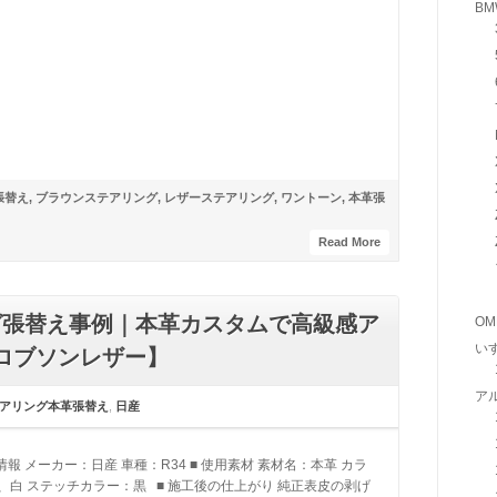
BM
張替え
,
ブラウンステアリング
,
レザーステアリング
,
ワントーン
,
本革張
Read More
グ張替え事例｜本革カスタムで高級感ア
OM
い
ロブソンレザー】
ア
アリング本革張替え
,
日産
情報 メーカー：日産 車種：R34 ■ 使用素材 素材名：本革 カラ
、白 ステッチカラー：黒 ■ 施工後の仕上がり 純正表皮の剥げ