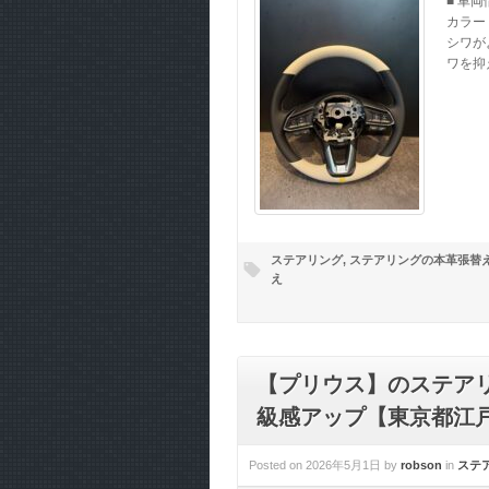
■ 車
カラー
シワが
ワを抑え
ステアリング
,
ステアリングの本革張替
え
【プリウス】のステア
級感アップ【東京都江戸
Posted on
2026年5月1日
by
robson
in
ステ