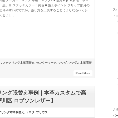
両情報 メーカー：マツダ 車種：マツダ2 ■ 使用素材 素材名：本革
：黒、白 ステッチカラー：黄色 ■ 施工ポイント グリップ部分の
ス
よりやすいのですが、張り方を工夫することによりなるべくシ
るよ […]
ト
え
,
ステアリング本革張替え
,
センターマーク
,
マツダ
,
マツダ2
,
本革張替
Read More
リング張替え事例｜本革カスタムで高
川区 ロブソンレザー】
ナ
アリング本革張替え
,
トヨタ
,
プリウス
パ