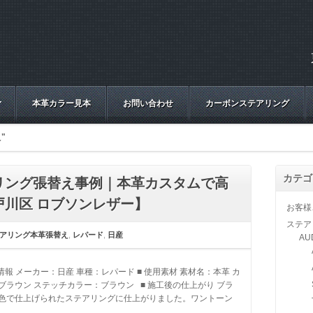
本革カラー見本
お問い合わせ
カーボンステアリング
"
カテゴ
リング張替え事例｜本革カスタムで高
川区 ロブソンレザー】
お客様
ステア
アリング本革張替え
,
レパード
,
日産
AU
両情報 メーカー：日産 車種：レパード ■ 使用素材 素材名：本革 カ
ブラウン ステッチカラー：ブラウン ■ 施工後の仕上がり ブラ
色で仕上げられたステアリングに仕上がりました。ワントーン