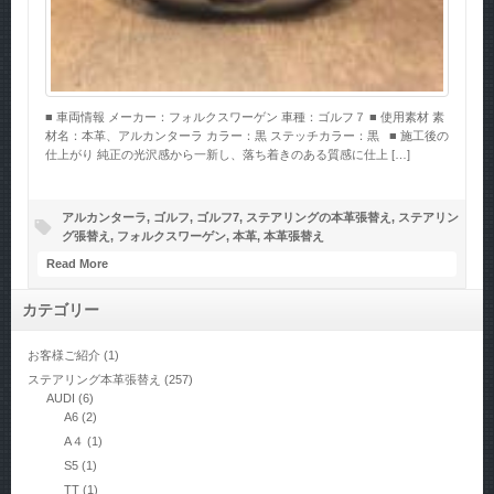
■ 車両情報 メーカー：フォルクスワーゲン 車種：ゴルフ７ ■ 使用素材 素
材名：本革、アルカンターラ カラー：黒 ステッチカラー：黒 ■ 施工後の
仕上がり 純正の光沢感から一新し、落ち着きのある質感に仕上 […]
アルカンターラ
,
ゴルフ
,
ゴルフ7
,
ステアリングの本革張替え
,
ステアリン
グ張替え
,
フォルクスワーゲン
,
本革
,
本革張替え
Read More
カテゴリー
お客様ご紹介
(1)
ステアリング本革張替え
(257)
AUDI
(6)
A6
(2)
A４
(1)
S5
(1)
TT
(1)