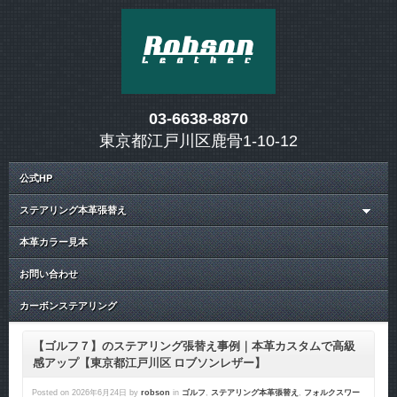
03-6638-8870
東京都江戸川区鹿骨1-10-12
公式HP
ステアリング本革張替え
本革カラー見本
お問い合わせ
カーボンステアリング
【ゴルフ７】のステアリング張替え事例｜本革カスタムで高級
感アップ【東京都江戸川区 ロブソンレザー】
Posted on
2026年6月24日
by
robson
in
ゴルフ
,
ステアリング本革張替え
,
フォルクスワー