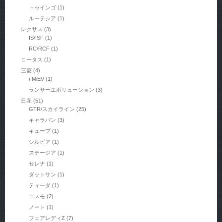
トゥインゴ
(1)
ルーテシア
(1)
レクサス
(3)
IS/ISF
(1)
RC/RCF
(1)
ロータス
(1)
三菱
(4)
i-MiEV
(1)
ランサーエボリューション
(3)
日産
(51)
GTR/スカイライン
(25)
キャラバン
(3)
キューブ
(1)
シルビア
(1)
ステージア
(1)
セレナ
(1)
ダットサン
(1)
ティーダ
(1)
ニスモ
(2)
ノート
(1)
フェアレディZ
(7)