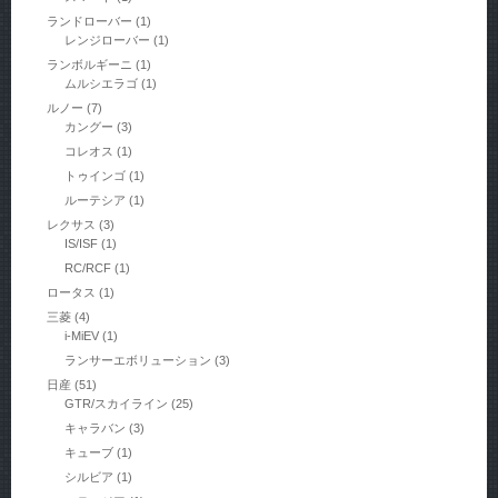
ランドローバー
(1)
レンジローバー
(1)
ランボルギーニ
(1)
ムルシエラゴ
(1)
ルノー
(7)
カングー
(3)
コレオス
(1)
トゥインゴ
(1)
ルーテシア
(1)
レクサス
(3)
IS/ISF
(1)
RC/RCF
(1)
ロータス
(1)
三菱
(4)
i-MiEV
(1)
ランサーエボリューション
(3)
日産
(51)
GTR/スカイライン
(25)
キャラバン
(3)
キューブ
(1)
シルビア
(1)