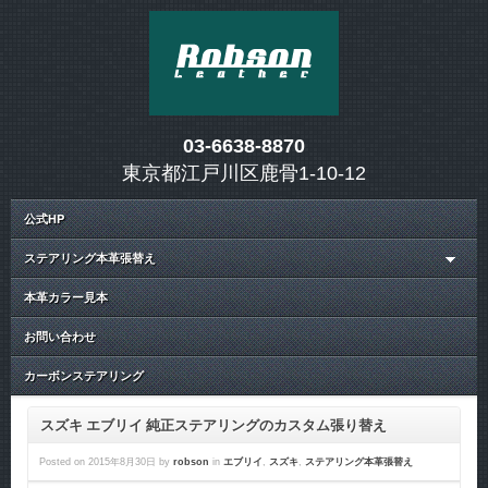
03-6638-8870
東京都江戸川区鹿骨1-10-12
公式HP
ステアリング本革張替え
本革カラー見本
お問い合わせ
カーボンステアリング
スズキ エブリイ 純正ステアリングのカスタム張り替え
Posted on
2015年8月30日
by
robson
in
エブリイ
,
スズキ
,
ステアリング本革張替え