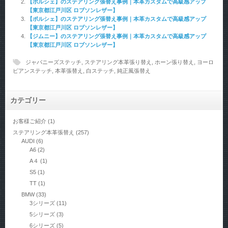
【ポルシェ】のステアリング張替え事例｜本革カスタムで高級感アップ
【東京都江戸川区 ロブソンレザー】
【ポルシェ】のステアリング張替え事例｜本革カスタムで高級感アップ
【東京都江戸川区 ロブソンレザー】
【ジムニー】のステアリング張替え事例｜本革カスタムで高級感アップ
【東京都江戸川区 ロブソンレザー】
ジャパニーズステッチ
,
ステアリング本革張り替え
,
ホーン張り替え
,
ヨーロ
ピアンステッチ
,
本革張替え
,
白ステッチ
,
純正風張替え
カテゴリー
お客様ご紹介
(1)
ステアリング本革張替え
(257)
AUDI
(6)
A6
(2)
A４
(1)
S5
(1)
TT
(1)
BMW
(33)
3シリーズ
(11)
5シリーズ
(3)
6シリーズ
(5)