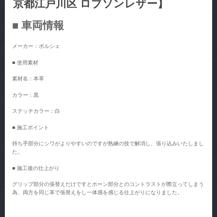
京都江戸川区 ロブソンレザー】
■ 車両情報
メーカー：ポルシェ
■ 使用素材
素材名：本革
カラー：黒
ステッチカラー：白
■ 施工ポイント
持ち手部分にシワがよりやすいのですが熟練の技で解消し、張り込みいたしまし
た。
■ 施工後の仕上がり
グリップ部分の張替えだけですとホーン部分とのコントラストが際立ってしまう
為、両方を同じ革で張替えをし一体感を感じる仕上がりになりました。